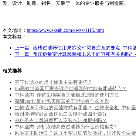
发、设计、制造、销售、安装于一体的专业服务与制造商。
本文地址：
https://www.zksjjh.com/xwzx/1115.html
本文标签：
上一篇
: 液槽过滤器使用果冻胶时需要注意的要点_中科
下一篇
: 负压称量室计算风量和出风里面容积有关系吗?
相关推荐
空气过滤器的尺寸标准主要有哪些？
ffu高效过滤器厂家告诉你过滤器的性能有哪些特点？
中科圣杰_详解生物实验室液槽过滤器的使用方法
深圳vhp过氧化氢灭菌器的干湿法有什么区别
生物洁净工作台的灭菌方式有哪些？_生物安全柜_中科
惠州液槽密封高效送风口关键分成四个部分
中科圣杰：风淋室可以安装在洁净棚中吗？
中科圣杰_分析液槽高效过滤器为什么价格偏贵?
风淋室不防污染？这 3 个密封细节没做好，洁净度全白费