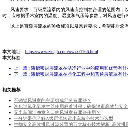
风速要求：百级层流罩内的风速应控制在合理的范围内，以保证空
时，应根据手术室内的温度、湿度和气压等参数，对风速进行
以上是百级层流罩的验收标准以及风速要求，希望能对您有
本文地址：
https://www.zksjjh.com/xwzx/1166.html
本文标签：
上一篇
: 液槽密封层流罩在洁净行业中的应用和优势有什
下一篇
: 液槽密封层流罩在净化工程中和普通层流罩有什
相关推荐
不锈钢风淋室的主要组成部分有哪些？
汽化过氧化氢发生器使用标准过程：确保消毒高效与安全
无尘车间洁净室入口的风淋室有哪些作用？
一分钟带你了解A级层流转运小车核心技术与选型
生物安全高效排风过滤装置的五大核心技术解析_高效排