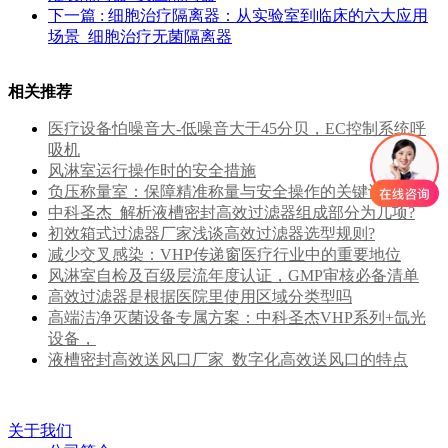
下一篇
: 细胞治疗隔离器：从实验室到临床的六大应用
场景_细胞治疗无菌隔离器
相关推荐
医疗设备怕噪音大-低噪音大于45分贝，EC控制系统呼
吸机
风淋室运行操作时的安全措施
负压称量室：保障精准称量与安全操作的关键设备
中科圣杰_解析液槽密封高效过滤器组成部分为几项?
初效箱式过滤器厂家浅谈高效过滤器选型规则?
减少交叉感染：VHP传递窗医疗行业中的重要地位
风淋室自检及百级层流年度认证，GMP审核必备清单
高效过滤器是根据医院里使用区域分类型吗
高端洁净灭菌设备专属方案：中科圣杰VHP系列+氙光
设备，
液槽密封高效送风口厂家_数字化高效送风口的特点
关于我们