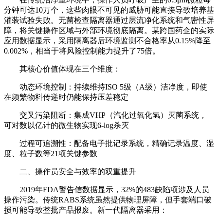
分钟可达10万个，这些肉眼不可见的威胁可能直接导致培养基
灌装试验失败。无菌检查隔离器通过层流净化系统和气密性屏
障，将关键操作区域与外部环境彻底隔离。某跨国药企的实际
应用数据显示，采用隔离器后环境监测不合格率从0.15%降至
0.002%，相当于将风险控制能力提升了75倍。
其核心价值体现在三个维度：
动态环境控制：持续维持ISO 5级（A级）洁净度，即使
在频繁物料传递时仍能保持压差稳定
交叉污染阻断：集成VHP（汽化过氧化氢）灭菌系统，
可对数以亿计的微生物实现6-log杀灭
过程可追溯性：配备电子批记录系统，精确记录温度、湿
度、粒子数等21项关键参数
二、操作员安全与效率的双重提升
2019年FDA警告信数据显示，32%的483缺陷项涉及人员
操作污染。传统RABS系统虽然提供物理屏障，但手套端口破
损可能导致整批产品报废。新一代隔离器采用：