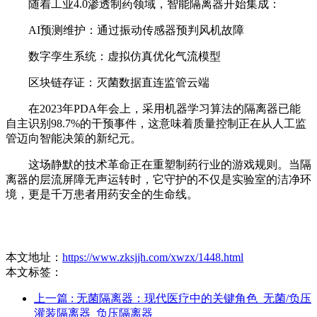
随着工业4.0渗透制药领域，智能隔离器开始集成：
AI预测维护：通过振动传感器预判风机故障
数字孪生系统：虚拟仿真优化气流模型
区块链存证：灭菌数据直连监管云端
在2023年PDA年会上，采用机器学习算法的隔离器已能
自主识别98.7%的干预事件，这意味着质量控制正在从人工监
管迈向智能决策的新纪元。
这场静默的技术革命正在重塑制药行业的游戏规则。当隔
离器的层流屏障无声运转时，它守护的不仅是实验室的洁净环
境，更是千万患者用药安全的生命线。
本文地址：
https://www.zksjjh.com/xwzx/1448.html
本文标签：
上一篇
: 无菌隔离器：现代医疗中的关键角色_无菌/负压
灌装隔离器_负压隔离器