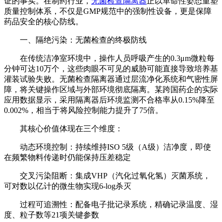
证的事实。在制药行业，
无菌检查隔离器
正以革命性姿态重塑
质量控制体系，不仅是GMP规范中的强制性设备，更是保障
药品安全的核心防线。
一、隔绝污染：无菌检查的终极防线
在传统洁净室环境中，操作人员呼吸产生的0.3μm微粒每
分钟可达10万个，这些肉眼不可见的威胁可能直接导致培养基
灌装试验失败。无菌检查隔离器通过层流净化系统和气密性屏
障，将关键操作区域与外部环境彻底隔离。某跨国药企的实际
应用数据显示，采用隔离器后环境监测不合格率从0.15%降至
0.002%，相当于将风险控制能力提升了75倍。
其核心价值体现在三个维度：
动态环境控制：持续维持ISO 5级（A级）洁净度，即使
在频繁物料传递时仍能保持压差稳定
交叉污染阻断：集成VHP（汽化过氧化氢）灭菌系统，
可对数以亿计的微生物实现6-log杀灭
过程可追溯性：配备电子批记录系统，精确记录温度、湿
度、粒子数等21项关键参数