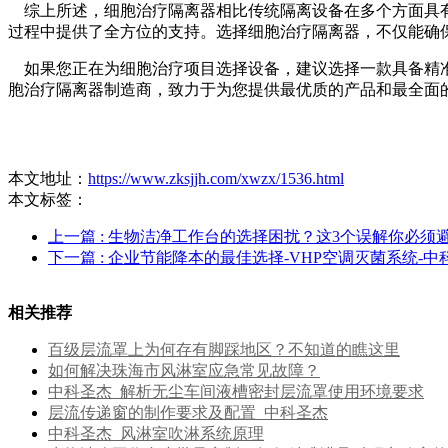
综上所述，细胞治疗隔离器相比传统隔离设备在多个方面具有
过程中提供了全方位的支持。选择细胞治疗隔离器，不仅能确
如果您正在为细胞治疗项目选择设备，建议选择一款具备精准
胞治疗隔离器制造商，致力于为您提供最优质的产品和最全面
本文地址：
https://www.zksjjh.com/xwzx/1536.html
本文标签：
上一篇
: 生物洁净工作台的选择困扰？这3个误解你必须
下一篇
: 企业节能降本的最佳选择-VHP空调灭菌系统-中
相关推荐
百级层流罩上为何存有脚踩地区？不知道的瞧这里
如何解决珠海市风淋室应急常见故障？
中科圣杰_解析无尘车间液槽密封层流罩使用环境要求
层流传递窗的制作要求及配置_中科圣杰
中科圣杰_风淋室吹淋系统原理