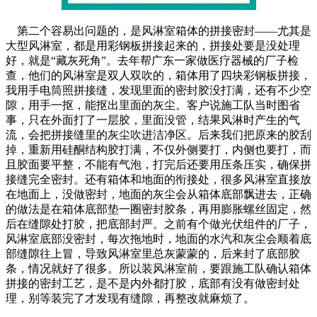
第二个容易出问题的，是风淋室箱体的拼接密封——尤其是
大型风淋室，都是用彩钢板拼接起来的，拼接处要是没处理
好，就是“藏灰死角”。去年帮广东一家做医疗器械的厂子检
查，他们的风淋室是双人双吹的，箱体用了四块彩钢板拼接，
我用手电筒照拼接缝，发现里面的密封胶没打满，还有不少空
隙，用手一抠，能抠出里面的灰尘。客户说施工队当时图省
事，只在外面打了一层胶，里面没管，结果风淋时产生的气
流，会把拼接缝里的灰尘吹进洁净区。后来我们把原来的胶刮
掉，重新用硅酮结构胶打满，不仅外侧要打，内侧也要打，而
且胶面要平整，不能有气泡，打完后还要用压条压实，确保拼
接缝完全密封。还有箱体和地面的衔接处，很多风淋室直接放
在地面上，没做密封，地面的灰尘会从箱体底部飘进去，正确
的做法是在箱体底部垫一圈密封胶条，再用膨胀螺丝固定，然
后在缝隙处打胶，把底部封严。之前有个做光伏组件的厂子，
风淋室底部没密封，每次拖地时，地面的水汽和灰尘会顺着底
部缝隙往上冒，导致风淋室里总灰蒙蒙的，后来封了底部胶
条，情况就好了很多。所以装风淋室前，要跟施工队确认箱体
拼接的密封工艺，是不是内外都打胶，底部有没有做密封处
理，别等装完了才发现有缝隙，再整改就麻烦了。