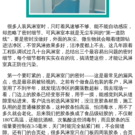
很多人装风淋室时，只盯着风速够不够、能不能自动感应，
却忽略了密封细节。可风淋室本就是无尘车间的“第一道防
线”，要是密封没做好，外面的灰尘、微生物就会顺着缝隙钻
进洁净区，不管风淋效果多好，洁净度都上不去。这几年跟着
工程队调试过几十台风淋室，总结出三个最容易出问题的密封
细节，每个细节都有实实在在的坑，搞清楚这些，才能让风淋
室真正防住污染。
第一个要盯紧的，是风淋室门的密封——这是最常见的漏风
点，也是最容易被轻视的。之前有个做食品包装的客户，风淋
室用了不到半年，就发现洁净区的菌落数超标，我去现场一
看，门边上的胶条已经变形开裂，用手一摸，能感觉到风从缝
隙里钻进来。客户说当初选风淋室时，没注意胶条材质，施工
队用的是普通橡胶胶条，这种胶条怕高温、怕消毒水，用不了
多久就会老化。后来我们把胶条换成了食品级硅胶的，不仅耐
180℃高温，还能抗酒精、次氯酸这些消毒剂，而且胶条的压
缩量要控制在3-5毫米，关门时能完全贴紧门框，不会留缝
隙。还有门的合页处，很多风淋室只在门板四周装胶条，合页