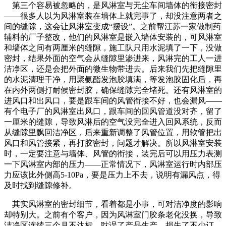
第三个容易被忽略的，是风淋室与无尘车间墙体的衔接密封
——很多人以为风淋室装在墙体上就完事了，却没注意两者之
间的缝隙，这会让风淋室变成“摆设”。之前帮江苏一家做制药
辅料的厂子整改，他们的风淋室是嵌入墙体安装的，可风淋室
和墙体之间有两厘米的缝隙，施工队只用水泥填了一下，没做
密封，结果外面的空气会从缝隙里渗进来，风淋完的工人一进
洁净区，还是会把外面的微生物带进去。后来我们先把缝隙里
的水泥清理干净，用聚氨酯发泡胶填满，等发泡胶固化后，再
在内外两侧打耐候密封胶，确保缝隙完全堵死。还有风淋室的
进风口和出风口，要是跟车间的风管衔接不好，也会漏风——
有个电子厂的风淋室出风口，跟车间的回风管道没对齐，留了
一厘米的缝隙，导致风淋后的空气没完全进入回风系统，反而
从缝隙里飘回洁净区，后来重新调整了风管位置，用软管把出
风口和风管接紧，再打胶密封，问题才解决。所以风淋室安装
时，一定要注意与墙体、风管的衔接，装完后可以用压力表测
一下风淋室内部的压力——正常情况下，风淋室运行时内部压
力应该比外侧高5-10Pa，要是压力上不去，说明有漏风点，得
及时找到缝隙修补。
其实风淋室的密封细节，看着都是小事，可对洁净度的影响
却特别大。之前有个客户，因为风淋室门胶条老化没换，导致
洁净区连续三个月不达标，耽误了产品生产，损失了不少订