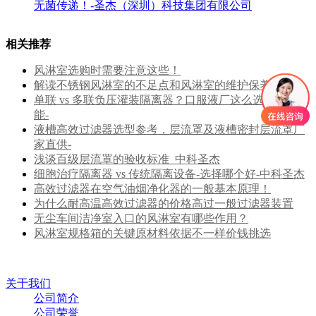
无菌传递！-圣杰（深圳）科技集团有限公司
相关推荐
风淋室选购时需要注意这些！
解读不锈钢风淋室的不足点和风淋室的维护保养方式
单联 vs 多联负压灌装隔离器？口服液厂这么选更提产
能-
液槽高效过滤器选型参考，层流罩及液槽密封层流罩厂
家直供-
浅谈百级层流罩的验收标准_中科圣杰
细胞治疗隔离器 vs 传统隔离设备-选择哪个好-中科圣杰
高效过滤器在空气油烟净化器的一般基本原理！
为什么耐高温高效过滤器的价格高过一般过滤器装置
无尘车间洁净室入口的风淋室有哪些作用？
风淋室规格箱的关键原材料依据不一样价钱挑选
关于我们
公司简介
公司荣誉