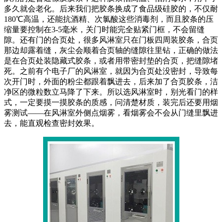
多久就会老化。后来我们把胶条换成了食品级硅胶的，不仅耐
180℃高温，还能抗酒精、次氯酸这些消毒剂，而且胶条的压
缩量要控制在3-5毫米，关门时能完全贴紧门框，不会留缝
隙。还有门的合页处，很多风淋室只在门板四周装胶条，合页
那边却露着缝，灰尘会顺着合页轴的缝隙往里钻，正确的做法
是在合页处装隐藏式胶条，或者用带密封垫的合页，把缝隙堵
死。之前有个电子厂的风淋室，就因为合页处没密封，导致每
次开门时，外面的粉尘都跟着飘进去，后来加了合页胶条，洁
净区的微粒数立马降了下来。所以选风淋室时，别光看门的样
式，一定要摸一摸胶条的质感，问清楚材质，装完后还要用烟
雾测试——在风淋室外侧点烟雾，看烟雾会不会从门缝里飘进
去，能直观检查密封效果。