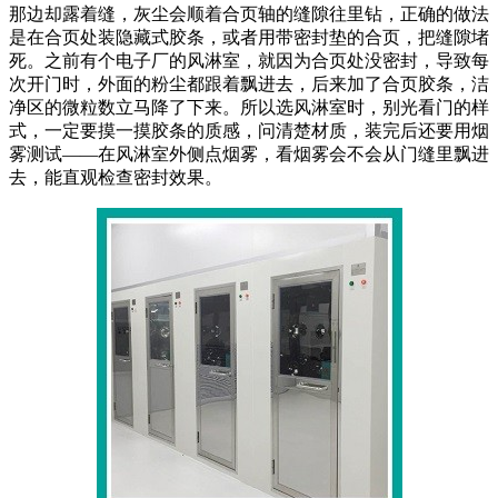
那边却露着缝，灰尘会顺着合页轴的缝隙往里钻，正确的做法
是在合页处装隐藏式胶条，或者用带密封垫的合页，把缝隙堵
死。之前有个电子厂的风淋室，就因为合页处没密封，导致每
次开门时，外面的粉尘都跟着飘进去，后来加了合页胶条，洁
净区的微粒数立马降了下来。所以选风淋室时，别光看门的样
式，一定要摸一摸胶条的质感，问清楚材质，装完后还要用烟
雾测试——在风淋室外侧点烟雾，看烟雾会不会从门缝里飘进
去，能直观检查密封效果。