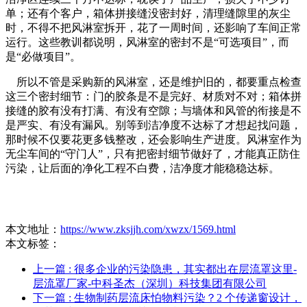
单；还有个客户，箱体拼接缝没密封好，清理缝隙里的灰尘
时，不得不把风淋室拆开，花了一周时间，还影响了车间正常
运行。这些教训都说明，风淋室的密封不是“可选项目”，而
是“必做项目”。
所以不管是采购新的风淋室，还是维护旧的，都要重点检查
这三个密封细节：门的胶条是不是完好、材质对不对；箱体拼
接缝的胶有没有打满、有没有空隙；与墙体和风管的衔接是不
是严实、有没有漏风。别等到洁净度不达标了才想起找问题，
那时候不仅要花更多钱整改，还会影响生产进度。风淋室作为
无尘车间的“守门人”，只有把密封细节做好了，才能真正防住
污染，让后面的净化工程不白费，洁净度才能稳稳达标。
本文地址：
https://www.zksjjh.com/xwzx/1569.html
本文标签：
上一篇
: 很多企业的污染隐患，其实都出在层流罩这里-
层流罩厂家-中科圣杰（深圳）科技集团有限公司
下一篇
: 生物制药层流床怕物料污染？2 个传递窗设计，