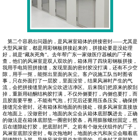
第二个容易出问题的，是风淋室箱体的拼接密封——尤其是
大型风淋室，都是用彩钢板拼接起来的，拼接处要是没处理
好，就是“藏灰死角”。去年帮广东一家做医疗器械的厂子检
查，他们的风淋室是双人双吹的，箱体用了四块彩钢板拼接，
我用手电筒照拼接缝，发现里面的密封胶没打满，还有不少空
隙，用手一抠，能抠出里面的灰尘。客户说施工队当时图省
事，只在外面打了一层胶，里面没管，结果风淋时产生的气
流，会把拼接缝里的灰尘吹进洁净区。后来我们把原来的胶刮
掉，重新用硅酮结构胶打满，不仅外侧要打，内侧也要打，而
且胶面要平整，不能有气泡，打完后还要用压条压实，确保拼
接缝完全密封。还有箱体和地面的衔接处，很多风淋室直接放
在地面上，没做密封，地面的灰尘会从箱体底部飘进去，正确
的做法是在箱体底部垫一圈密封胶条，再用膨胀螺丝固定，然
后在缝隙处打胶，把底部封严。之前有个做光伏组件的厂子，
风淋室底部没密封，每次拖地时，地面的水汽和灰尘会顺着底
部缝隙往上冒，导致风淋室里总灰蒙蒙的，后来封了底部胶