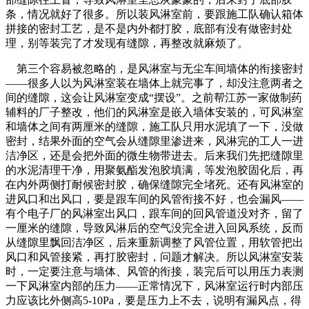
条，情况就好了很多。所以装风淋室前，要跟施工队确认箱体
拼接的密封工艺，是不是内外都打胶，底部有没有做密封处
理，别等装完了才发现有缝隙，再整改就麻烦了。
第三个容易被忽略的，是风淋室与无尘车间墙体的衔接密封
——很多人以为风淋室装在墙体上就完事了，却没注意两者之
间的缝隙，这会让风淋室变成“摆设”。之前帮江苏一家做制药
辅料的厂子整改，他们的风淋室是嵌入墙体安装的，可风淋室
和墙体之间有两厘米的缝隙，施工队只用水泥填了一下，没做
密封，结果外面的空气会从缝隙里渗进来，风淋完的工人一进
洁净区，还是会把外面的微生物带进去。后来我们先把缝隙里
的水泥清理干净，用聚氨酯发泡胶填满，等发泡胶固化后，再
在内外两侧打耐候密封胶，确保缝隙完全堵死。还有风淋室的
进风口和出风口，要是跟车间的风管衔接不好，也会漏风——
有个电子厂的风淋室出风口，跟车间的回风管道没对齐，留了
一厘米的缝隙，导致风淋后的空气没完全进入回风系统，反而
从缝隙里飘回洁净区，后来重新调整了风管位置，用软管把出
风口和风管接紧，再打胶密封，问题才解决。所以风淋室安装
时，一定要注意与墙体、风管的衔接，装完后可以用压力表测
一下风淋室内部的压力——正常情况下，风淋室运行时内部压
力应该比外侧高5-10Pa，要是压力上不去，说明有漏风点，得