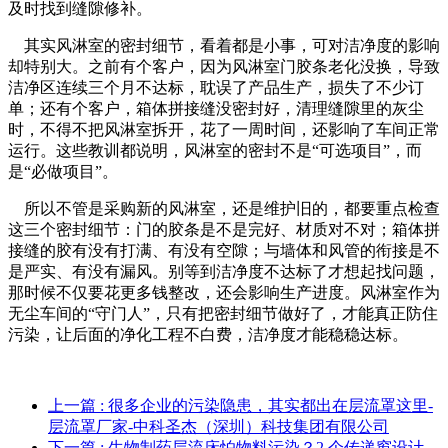
及时找到缝隙修补。
其实风淋室的密封细节，看着都是小事，可对洁净度的影响
却特别大。之前有个客户，因为风淋室门胶条老化没换，导致
洁净区连续三个月不达标，耽误了产品生产，损失了不少订
单；还有个客户，箱体拼接缝没密封好，清理缝隙里的灰尘
时，不得不把风淋室拆开，花了一周时间，还影响了车间正常
运行。这些教训都说明，风淋室的密封不是“可选项目”，而
是“必做项目”。
所以不管是采购新的风淋室，还是维护旧的，都要重点检查
这三个密封细节：门的胶条是不是完好、材质对不对；箱体拼
接缝的胶有没有打满、有没有空隙；与墙体和风管的衔接是不
是严实、有没有漏风。别等到洁净度不达标了才想起找问题，
那时候不仅要花更多钱整改，还会影响生产进度。风淋室作为
无尘车间的“守门人”，只有把密封细节做好了，才能真正防住
污染，让后面的净化工程不白费，洁净度才能稳稳达标。
上一篇
: 很多企业的污染隐患，其实都出在层流罩这里-
层流罩厂家-中科圣杰（深圳）科技集团有限公司
下一篇
: 生物制药层流床怕物料污染？2 个传递窗设计，