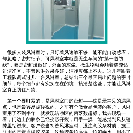
很多人装风淋室时，只盯着风速够不够、能不能自动感应，
却忽略了密封细节。可风淋室本就是无尘车间的“第一道防
线”，要是密封没做好，外面的灰尘、微生物就会顺着缝隙钻
进洁净区，不管风淋效果多好，洁净度都上不去。这几年跟着
工程队调试过几十台风淋室，总结出三个最容易出问题的密封
细节，每个细节都有实实在在的坑，搞清楚这些，才能让风淋
室真正防住污染。
第一个要盯紧的，是风淋室门的密封——这是最常见的漏风
点，也是最容易被轻视的。之前有个做食品包装的客户，风淋
室用了不到半年，就发现洁净区的菌落数超标，我去现场一
看，门边上的胶条已经变形开裂，用手一摸，能感觉到风从缝
隙里钻进来。客户说当初选风淋室时，没注意胶条材质，施工
队用的是普通橡胶胶条，这种胶条怕高温、怕消毒水，用不了