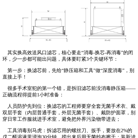
其实换高效送风口滤芯，核心要走“消毒-换芯-再消毒”的闭
环，少一步都可能出问题，具体要盯紧3个关键环节：
第一步：换滤芯前，先给“静压箱和工具”做“深度消毒”，别
直接上手！
很多手术室犯的第一个错，是拆旧滤芯前没消毒静压箱——
正确流程得提前1小时准备：
人员防护先到位：换滤芯的工程师要穿全套无菌手术衣、戴
双层手套（内层普通手套，外层无菌手套）、戴防护面罩，别
穿日常工作服就进手术室，避免把外界污染物带进去；
工具消毒别马虎：拆滤芯用的螺丝刀、扳手，要放在2%的
戊二醛溶液里浸泡30分钟，捞出来后用无菌纱布擦干；装新滤