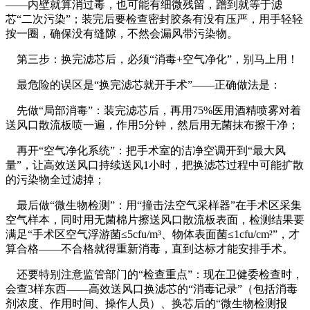
——内壁就算消过毒，也可能有细微残留，蹭到就等于滤
芯“二次污染”；装完后要检查密封胶条有没有压严，用手轻轻
按一圈，确保没有缝隙，不然会漏风带污染物。
第三步：换完滤芯后，必须“消毒+空气净化”，别马上用！
最危险的误区是“换完滤芯就开手术”——正确做法是：
先做“局部消毒”：装完滤芯后，再用75%医用酒精喷雾对着
送风口散流板喷一遍，作用5分钟，然后用无菌抹布擦干净；
再开“空气净化系统”：把手术室的洁净空调开到“最大风
量”，让高效送风口持续送风1小时，把换滤芯过程中可能扩散
的污染物全过滤掉；
最后做“微生物检测”：用“撞击法空气采样器”在手术区采集
空气样本，同时用无菌棉片擦送风口散流板表面，检测结果要
满足“手术区空气浮游菌≤5cfu/m³、物体表面菌≤1cfu/cm²”，才
算合格——不合格就得重新消毒，直到达标才能安排手术。
还要特别注意监管部门的“检查重点”：现在卫健委检查时，
会查3样东西——高效送风口换滤芯的“消毒记录”（包括消毒
剂浓度、作用时间、操作人员）、换芯后的“微生物检测报