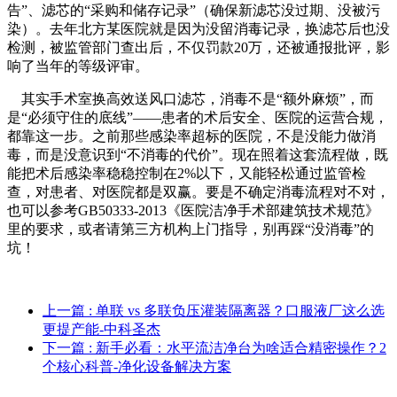
告”、滤芯的“采购和储存记录”（确保新滤芯没过期、没被污
染）。去年北方某医院就是因为没留消毒记录，换滤芯后也没
检测，被监管部门查出后，不仅罚款20万，还被通报批评，影
响了当年的等级评审。
其实手术室换高效送风口滤芯，消毒不是“额外麻烦”，而
是“必须守住的底线”——患者的术后安全、医院的运营合规，
都靠这一步。之前那些感染率超标的医院，不是没能力做消
毒，而是没意识到“不消毒的代价”。现在照着这套流程做，既
能把术后感染率稳稳控制在2%以下，又能轻松通过监管检
查，对患者、对医院都是双赢。要是不确定消毒流程对不对，
也可以参考GB50333-2013《医院洁净手术部建筑技术规范》
里的要求，或者请第三方机构上门指导，别再踩“没消毒”的
坑！
上一篇
: 单联 vs 多联负压灌装隔离器？口服液厂这么选
更提产能-中科圣杰
下一篇
: 新手必看：水平流洁净台为啥适合精密操作？2
个核心科普-净化设备解决方案