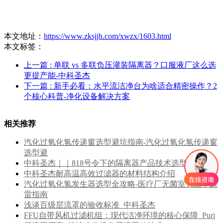
本文地址：
https://www.zksjjh.com/xwzx/1603.html
本文标签：
上一篇
: 单联 vs 多联负压灌装隔离器？口服液厂这么选
更提产能-中科圣杰
下一篇
: 新手必看：水平流洁净台为啥适合精密操作？2
个核心科普-净化设备解决方案
相关推荐
汽化过氧化氢传递窗选型避坑指南-汽化过氧化氢传递窗
选型避
中科圣杰｜｜818号令下的隔离器产品技术选型
中科圣杰耐高温高效过滤器的材料结构介绍
汽化过氧化氢发生器选型全攻略-医疗厂无菌室灭菌不踩
雷指南
浅谈百级层流罩的验收标准_中科圣杰
FFU自带风机过滤机组：现代洁净环境的核心保障_Puri