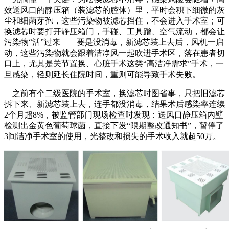
效送风口的静压箱（装滤芯的腔体）里，平时会积下细微的灰
尘和细菌芽孢，这些污染物被滤芯挡住，不会进入手术室；可
换滤芯时要打开静压箱门，手碰、工具蹭、空气流动，都会让
污染物“活”过来——要是没消毒，新滤芯装上去后，风机一启
动，这些污染物就会跟着洁净风一起吹进手术区，落在患者切
口上，尤其是关节置换、心脏手术这类“高洁净需求”手术，一
旦感染，轻则延长住院时间，重则可能导致手术失败。
之前有个二级医院的手术室，换滤芯时图省事，只把旧滤芯
拆下来、新滤芯装上去，连手都没消毒，结果术后感染率连续
2个月超8%，被监管部门现场检查时发现：送风口静压箱内壁
检测出金黄色葡萄球菌，直接下发“限期整改通知书”，暂停了
3间洁净手术室的使用，光整改和损失的手术收入就超50万。