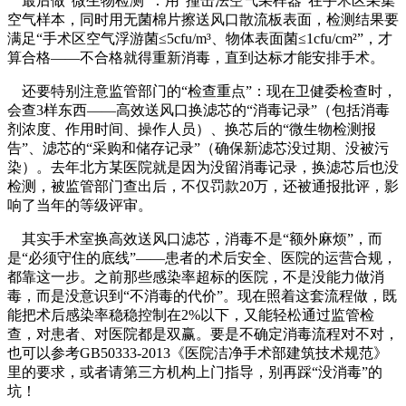
最后做“微生物检测”：用“撞击法空气采样器”在手术区采集
空气样本，同时用无菌棉片擦送风口散流板表面，检测结果要
满足“手术区空气浮游菌≤5cfu/m³、物体表面菌≤1cfu/cm²”，才
算合格——不合格就得重新消毒，直到达标才能安排手术。
还要特别注意监管部门的“检查重点”：现在卫健委检查时，
会查3样东西——高效送风口换滤芯的“消毒记录”（包括消毒
剂浓度、作用时间、操作人员）、换芯后的“微生物检测报
告”、滤芯的“采购和储存记录”（确保新滤芯没过期、没被污
染）。去年北方某医院就是因为没留消毒记录，换滤芯后也没
检测，被监管部门查出后，不仅罚款20万，还被通报批评，影
响了当年的等级评审。
其实手术室换高效送风口滤芯，消毒不是“额外麻烦”，而
是“必须守住的底线”——患者的术后安全、医院的运营合规，
都靠这一步。之前那些感染率超标的医院，不是没能力做消
毒，而是没意识到“不消毒的代价”。现在照着这套流程做，既
能把术后感染率稳稳控制在2%以下，又能轻松通过监管检
查，对患者、对医院都是双赢。要是不确定消毒流程对不对，
也可以参考GB50333-2013《医院洁净手术部建筑技术规范》
里的要求，或者请第三方机构上门指导，别再踩“没消毒”的
坑！