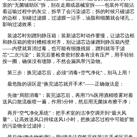
室的“无菌辅助区”拆，别在走廊或器械室拆——包装外可能沾
着运输过程中的灰尘，拆早了会污染滤芯；拆的时候只碰滤芯
的边框，别碰过滤膜，过滤膜一沾手，油脂和细菌就会堵孔，
影响过滤效果；
装滤芯时别蹭到静压箱：装新滤芯时动作要慢，让滤芯边框
和静压箱的密封槽精准对齐，别让滤芯边缘蹭到静压箱内壁
——内壁就算消过毒，也可能有细微残留，蹭到就等于滤
芯“二次污染”；装完后要检查密封胶条有没有压严，用手轻轻
按一圈，确保没有缝隙，不然会漏风带污染物。
第三步：换完滤芯后，必须“消毒+空气净化”，别马上用！
最危险的误区是“换完滤芯就开手术”——正确做法是：
先做“局部消毒”：装完滤芯后，再用75%医用酒精喷雾对着
送风口散流板喷一遍，作用5分钟，然后用无菌抹布擦干净；
再开“空气净化系统”：把手术室的洁净空调开到“最大风
量”，让高效送风口持续送风1小时，把换滤芯过程中可能扩散
的污染物全过滤掉；