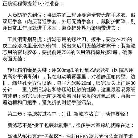
正确流程得提前1小时准备：
人员防护先到位：换滤芯的工程师要穿全套无菌手术衣、戴
双层手套（内层普通手套，外层无菌手套）、戴防护面罩，别
穿日常工作服就进手术室，避免把外界污染物带进去；
工具消毒别马虎：拆滤芯用的螺丝刀、扳手，要放在2%的
戊二醛溶液里浸泡30分钟，捞出来后用无菌纱布擦干；装新滤
芯用的密封胶条，要提前用75%的医用酒精棉片擦3遍，确保
表面无菌；
静压箱消毒是关键：用500mg/L的过氧乙酸溶液（医院常用
的高水平消毒剂），装在电动喷雾器里，对着静压箱内壁、边
框、螺丝孔全方位喷洒，每平方米喷20ml，喷完后关上门焖30
分钟——重点喷旧滤芯和静压箱接触的缝隙，这里最容易藏细
菌芽孢；焖完后用无菌抹布蘸着同样浓度的过氧乙酸，再擦一
遍边框和门把手，避免拆的时候手碰污染。
第二步：换滤芯过程中，别让“新滤芯沾脏”，动作要轻！
新滤芯不是“拆了包装就能装”，很多手术室踩坑就踩在这：
新滤芯拆包要在“无菌区”：把新HEPA滤芯的包装拿到手术