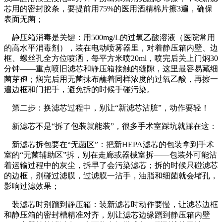
芯用的密封胶条，要提前用75%的医用酒精棉片擦3遍，确保
表面无菌；
静压箱消毒是关键：用500mg/L的过氧乙酸溶液（医院常用
的高水平消毒剂），装在电动喷雾器里，对着静压箱内壁、边
框、螺丝孔全方位喷洒，每平方米喷20ml，喷完后关上门焖30
分钟——重点喷旧滤芯和静压箱接触的缝隙，这里最容易藏细
菌芽孢；焖完后用无菌抹布蘸着同样浓度的过氧乙酸，再擦一
遍边框和门把手，避免拆的时候手碰污染。
第二步：换滤芯过程中，别让“新滤芯沾脏”，动作要轻！
新滤芯不是“拆了包装就能装”，很多手术室踩坑就踩在这：
新滤芯拆包要在“无菌区”：把新HEPA滤芯的包装拿到手术
室的“无菌辅助区”拆，别在走廊或器械室拆——包装外可能沾
着运输过程中的灰尘，拆早了会污染滤芯；拆的时候只碰滤芯
的边框，别碰过滤膜，过滤膜一沾手，油脂和细菌就会堵孔，
影响过滤效果；
装滤芯时别蹭到静压箱：装新滤芯时动作要慢，让滤芯边框
和静压箱的密封槽精准对齐，别让滤芯边缘蹭到静压箱内壁