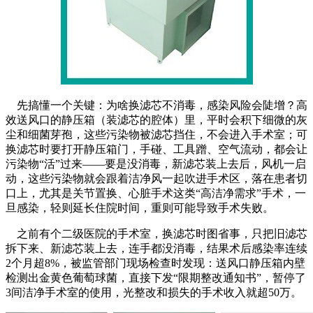
先搞懂一个关键：为啥换滤芯不消毒，感染风险会陡增？高
效送风口的静压箱（装滤芯的腔体）里，平时会积下细微的灰
尘和细菌芽孢，这些污染物被滤芯挡住，不会进入手术室；可
换滤芯时要打开静压箱门，手碰、工具蹭、空气流动，都会让
污染物“活”过来——要是没消毒，新滤芯装上去后，风机一启
动，这些污染物就会跟着洁净风一起吹进手术区，落在患者切
口上，尤其是关节置换、心脏手术这类“高洁净需求”手术，一
旦感染，轻则延长住院时间，重则可能导致手术失败。
之前有个二级医院的手术室，换滤芯时图省事，只把旧滤芯
拆下来、新滤芯装上去，连手都没消毒，结果术后感染率连续
2个月超8%，被监管部门现场检查时发现：送风口静压箱内壁
检测出金黄色葡萄球菌，直接下发“限期整改通知书”，暂停了
3间洁净手术室的使用，光整改和损失的手术收入就超50万。