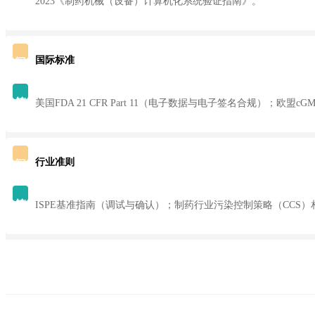
2023《制药机械（设备）计算机化系统验证指南》。
国际标准
问
答
美国FDA 21 CFR Part 11（电子数据与电子签名合规）；欧盟cG
行业准则
问
答
ISPE基准指南（调试与确认）；制药行业污染控制策略（CCS）