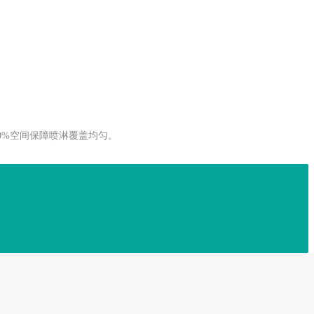
0%空间保障喷淋覆盖均匀。