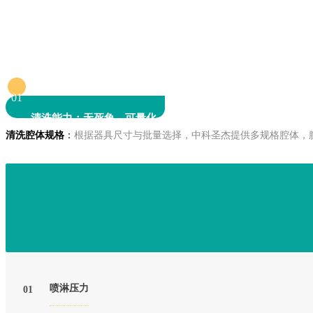
01
清洗能力：无死角、可量化
清洗腔体规格
：
根据器具尺寸与批量选择，中科圣杰提供
多规格腔体，
喷淋压力
01