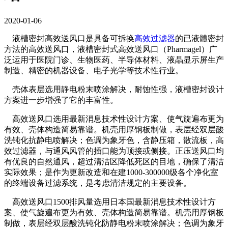
2020-01-06
液槽密封高效送风口是具备可拆换
高效过滤器
的已液體密封
方法的高效送风口，液槽密封式高效送风口（Pharmagel）广
泛运用于医院门诊、生物医药、半导体材料、液晶显示屏生产
制造、精密的机器设备、电子光学等技术性行业。
壳体表层选用静电粉末喷涂解决，耐蚀性强，液槽密封设计
方案进一步增强了它的丰富性。
高效送风口选用最新消息技术性设计方案、使气旋遍布更为
有效、壳体构造简易靠谱。机壳用厚钢板制做，表层经双层酸
洗钝化抗静电喷解决；色调为象牙色，含静压箱，散流板，高
效过滤器，与通风风管的插口能为顶接或侧接。正压送风口均
有优良的自然通风，超过清洁区降低死区的目地，确保了清洁
实际效果；是作为更新改造和在建1000-300000级各个净化室
的终端设备过滤系统，是考虑清洁规定的主要设备。
高效送风口1500排风量选用日本国最新消息技术性设计方
案、使气旋遍布更为有效、壳体构造简易靠谱。机壳用厚钢板
制做，表层经双层酸洗钝化防静电粉末喷涂解决；色调为象牙