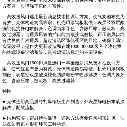
壳体表层选用静电粉末喷涂解决，耐蚀性强，液槽密封设计
方案进一步增强了它的丰富性。
高效送风口选用最新消息技术性设计方案、使气旋遍布更为
有效、壳体构造简易靠谱。机壳用厚钢板制做，表层经双层酸
洗钝化抗静电喷解决；色调为象牙色，含静压箱，散流板，高
效过滤器，与通风风管的插口能为顶接或侧接。正压送风口均
有优良的自然通风，超过清洁区降低死区的目地，确保了清洁
实际效果；是作为更新改造和在建1000-300000级各个净化室
的终端设备过滤系统，是考虑清洁规定的主要设备。
高效送风口1500排风量选用日本国最新消息技术性设计方
案、使气旋遍布更为有效、壳体构造简易靠谱。机壳用厚钢板
制做，表层经双层酸洗钝化防静电粉末喷涂解决；色调为象牙
色，含静压箱，散流板，高效过滤器
特性
►壳体选用高品质冷扎厚钢板生产制造，外表层静电粉末喷涂
解决，配散流板。
►结构紧凑，密封特性靠谱，送风方法有侧送风和顶进风，法
兰盘边有正方形和环形二种构造。