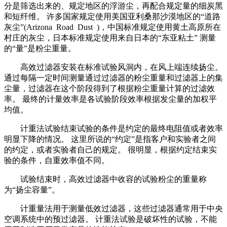
分是筛选出来的、规定地区的浮游尘，再配合规定量的细炭黑
和短纤维。 许多国家规定使用美国亚利桑那沙漠地区的“道路
灰尘”(Arizona Road Dust )，中国标准规定使用黄土高原所在
村庄的灰尘，日本标准规定使用来自日本的“东亚粘土” 测量
的“量”是粉尘重量。
高效过滤器安装在标准试验风洞内，在风上端连续扬尘。
通过每隔一定时间测量通过过滤器的粉尘重量和过滤器上的集
尘量，过滤器在这个阶段得到了根据粉尘重量计算的过滤效
率。 最终的计量效率是各试验阶段效率根据发尘量的加权平
均值。
计重法试验结束试验的条件是约定的最终电阻值或者效率
明显下降的情况。 这里所说的“约定”是指客户和实验者之间
的约定，或者实验者自己的规定。 很明显，根据约定结束实
验的条件，自重效率值不同。
试验结束时，高效过滤器中收容的试验粉尘的重量称
为“扬尘容量”。
计重量法用于测量低效过滤器，这些过滤器通常用于中央
空调系统中的预过滤器。 计重法试验是破坏性的试验，不能