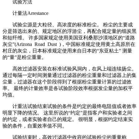
试验方法
计量法Arrestance
试验尘源是大粒径、高浓度的标准粉尘。 粉尘的主要成
分是筛选出来的、规定地区的浮游尘，再配合规定量的细炭黑
和短纤维。 许多国家规定使用美国亚利桑那沙漠地区的“道路
灰尘”(Arizona Road Dust )，中国标准规定使用黄土高原所在
村庄的灰尘，日本标准规定使用来自日本的“东亚粘土” 测量
的“量”是粉尘重量。
高效过滤器安装在标准试验风洞内，在风上端连续扬尘。
通过每隔一定时间测量通过过滤器的粉尘重量和过滤器上的集
尘量，过滤器在这个阶段得到了根据粉尘重量计算的过滤效
率。 最终的计量效率是各试验阶段效率根据发尘量的加权平
均值。
计重法试验结束试验的条件是约定的最终电阻值或者效率
明显下降的情况。 这里所说的“约定”是指客户和实验者之间
的约定，或者实验者自己的规定。 很明显，根据约定结束实
验的条件，自重效率值不同。
试验结束时，高效过滤器中收容的试验粉尘的重量称