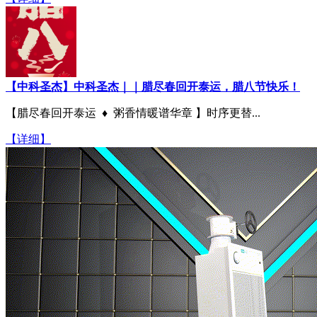
【中科圣杰】中科圣杰｜｜腊尽春回开泰运，腊八节快乐！
【腊尽春回开泰运 ♦ 粥香情暖谱华章 】时序更替...
【详细】