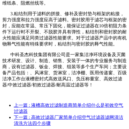
维纸条、阻燃丝线等。
3.粘结剂用于滤料的拼接、修补及密封垫与框架的粘接，
剪力强度和拉力强度应高于滤料。密封胶用于滤芯与框架的密
封，应能在常温、常压下固化，能保证过滤器在10倍初阻力条
件下运行时不开裂、不脱胶并具有弹性，粘结剂和密封胶的耐
火性能应满足同类过滤器性能要求。对于过滤器产品中的有机
物释气性能有特殊要求时，粘结剂与密封胶的释气性能。
中科圣杰科技集团有限公司是一家集洁净环境设备及灭菌
技术研发、设计、制造、销售、安装于一体的专业服务与制造
商，设有过滤器、钣金、焊接、组装等多个生产车间；主要设
备产品包括：、风淋室、货淋室，洁净棚、医用传递窗、百级
洁净工作台液槽密封式高效送风口、负压称量室、高效过滤
器/中效过滤器/初效过滤器/耐高温过滤器等！
上一篇
: 液槽高效过滤制造商简单介绍什么是初效空气
过滤器
下一篇
: 高效过滤器厂家简单介绍空气过滤器滤网清洁
清洗方法四个步骤