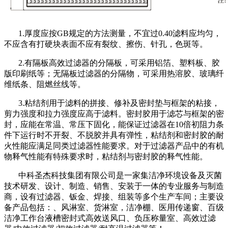
1.厚度应按GB规定的方法测量，不宜过0.40滤料应均匀，
不应含有打硬块表面不应有裂纹、擦伤、针孔，色斑等。
2.有隔板高效过滤器的分隔板，可采用铝箔、塑料板、胶
版印刷纸等；无隔板过滤器的分隔物，可采用热溶胶、玻璃纤
维纸条、阻燃丝线等。
3.粘结剂用于滤料的拼接、修补及密封垫与框架的粘接，
剪力强度和拉力强度应高于滤料。密封胶用于滤芯与框架的密
封，应能在常温、常压下固化，能保证过滤器在10倍初阻力条
件下运行时不开裂、不脱胶并具有弹性，粘结剂和密封胶的耐
火性能应满足同类过滤器性能要求。对于过滤器产品中的有机
物释气性能有特殊要求时，粘结剂与密封胶的释气性能。
中科圣杰科技集团有限公司是一家集洁净环境设备及灭菌
技术研发、设计、制造、销售、安装于一体的专业服务与制造
商，设有过滤器、钣金、焊接、组装等多个生产车间；主要设
备产品包括：、风淋室、货淋室，洁净棚、医用传递窗、百级
洁净工作台液槽密封式高效送风口、负压称量室、高效过滤