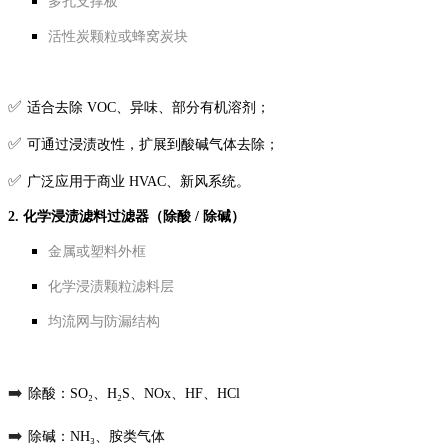
多孔支撑板
活性炭颗粒或蜂窝炭块
✅
适合去除 VOC、异味、部分有机溶剂；
✅
可通过浸渍改性，扩展到酸碱气体去除；
✅
广泛应用于商业 HVAC、新风系统。
2. 化学浸渍滤料过滤器（除酸 / 除碱）
金属或塑料外框
化学浸渍颗粒滤料层
均流网与防漏结构
➡️
除酸：SO₂、H₂S、NOx、HF、HCl
➡️
除碱：NH₃、胺类气体