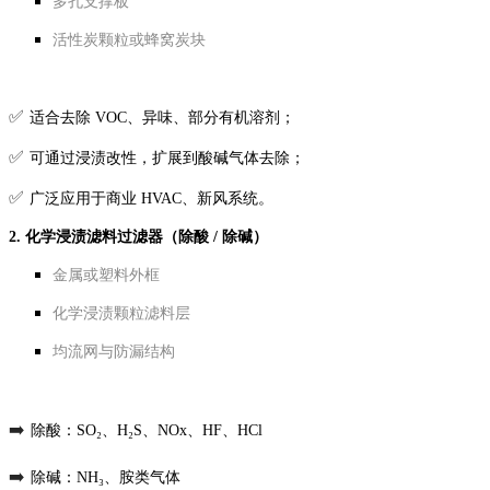
多孔支撑板
活性炭颗粒或蜂窝炭块
✅
适合去除 VOC、异味、部分有机溶剂；
✅
可通过浸渍改性，扩展到酸碱气体去除；
✅
广泛应用于商业 HVAC、新风系统。
2. 化学浸渍滤料过滤器（除酸 / 除碱）
金属或塑料外框
化学浸渍颗粒滤料层
均流网与防漏结构
➡️
除酸：SO₂、H₂S、NOx、HF、HCl
➡️
除碱：NH₃、胺类气体