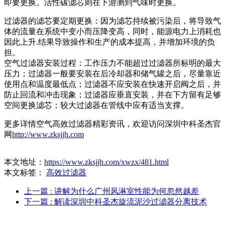
即要更换。活性碳滤芯则在下游测到气味时更换。
过滤器的滤芯要定期更换：因为滤芯持续被污染后，将导致气
体的流量在系统中变小而压降变高，同时，能源电力上消耗也
因此上升.结果导致操作和生产的成本提高，并增加环境的负
担。
空气过滤器安装过程：工作压力不能超过过滤器所标明的最大
压力；过滤器一般要安装在后冷却器和储气罐之后，尽量靠近
使用点和温度最低点；过滤器不应安装在快速开启阀之后，并
防止回流和冲击现象；过滤器应垂直安装，并在下方留有足够
空间更换滤芯；较大过滤器在管线中应有适当支撑。
更多详情空气高效过滤器精彩资讯，欢迎访问深圳中科圣杰官
网
http://www.zksjjh.com
本文地址：
https://www.zksjjh.com/xwzx/481.html
本文标签：
高效过滤器
上一篇
: 讲解为什么广州风淋室性能为何忽然越差
下一篇
: 解读深圳中科圣杰旋流泥沙过滤器分离技术