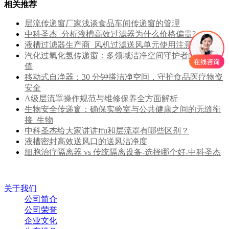
相关推荐
层流传递窗厂家浅谈食品车间传递窗的管理
中科圣杰_分析液槽高效过滤器为什么价格偏贵?
液槽过滤器生产商_风机过滤送风单元使用注意要点
汽化过氧化氢传递窗：多领域洁净空间守护者的核心价
值
移动式自净器：30 分钟搭洁净空间，守护食品医疗物资
安全
A级层流罩操作规范与维修保养全方面解析
生物安全传递窗：确保实验室与公共健康之间的无缝衔
接_生物
中科圣杰给大家讲讲ffu和层流罩有哪些区别？
液槽密封高效送风口的送风洁净度
细胞治疗隔离器 vs 传统隔离设备-选择哪个好-中科圣杰
关于我们
公司简介
公司荣誉
企业文化