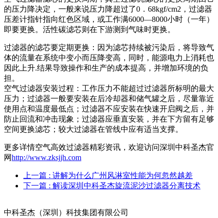
的压力降决定，一般来说压力降超过了0．68kgf/cm2，过滤器
压差计指针指向红色区域，或工作满6000―8000小时（一年）
即要更换。活性碳滤芯则在下游测到气味时更换。
过滤器的滤芯要定期更换：因为滤芯持续被污染后，将导致气
体的流量在系统中变小而压降变高，同时，能源电力上消耗也
因此上升.结果导致操作和生产的成本提高，并增加环境的负
担。
空气过滤器安装过程：工作压力不能超过过滤器所标明的最大
压力；过滤器一般要安装在后冷却器和储气罐之后，尽量靠近
使用点和温度最低点；过滤器不应安装在快速开启阀之后，并
防止回流和冲击现象；过滤器应垂直安装，并在下方留有足够
空间更换滤芯；较大过滤器在管线中应有适当支撑。
更多详情空气高效过滤器精彩资讯，欢迎访问深圳中科圣杰官
网
http://www.zksjjh.com
上一篇
: 讲解为什么广州风淋室性能为何忽然越差
下一篇
: 解读深圳中科圣杰旋流泥沙过滤器分离技术
中科圣杰（深圳）科技集团有限公司