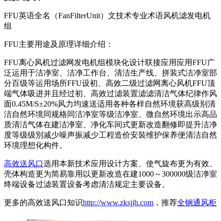
FFU英语全名（FanFilterUnit）文技术专业术语风机滤发电机
组
FFU主要用途及原理详细介绍：
FFU离心风机过滤网发电机组模块化设计联接应用应用FFU广
泛运用于洁净室、洁净工作台、清洁生产线、拼装式洁净室部
分百级等运用场所FFU设初、高效二级过滤网离心风机FFU顶
端气体吸进并且经过初、高效过滤装置滤滤清洁气体纪律作风
面0.45M/S±20%风力均速送适用各种各样自然环境获高级别清
洁自然环境同规格同洁净室等级洁净室、微自然环境出示高品
质清洁气体在建洁净室、净化车间式更新改造翻修即提升洁净
度等级级別减少噪声振减少工程造价安裝维护保养便清洁自然
环境理想化构件。
高效送风口
选用本新技术应用设计方案、使气旋布更为有效、
壳体构造更为简易靠用以更新改造在建1000～300000级洁净室
终端设备过滤装置设备考虑清洁规定主要设备。
更多的高效送风口知识
http://www.zksjjh.com
，推荐
全钢通风柜