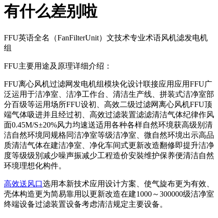
有什么差别啦
FFU英语全名（FanFilterUnit）文技术专业术语风机滤发电机
组
FFU主要用途及原理详细介绍：
FFU离心风机过滤网发电机组模块化设计联接应用应用FFU广
泛运用于洁净室、洁净工作台、清洁生产线、拼装式洁净室部
分百级等运用场所FFU设初、高效二级过滤网离心风机FFU顶
端气体吸进并且经过初、高效过滤装置滤滤清洁气体纪律作风
面0.45M/S±20%风力均速送适用各种各样自然环境获高级别清
洁自然环境同规格同洁净室等级洁净室、微自然环境出示高品
质清洁气体在建洁净室、净化车间式更新改造翻修即提升洁净
度等级级別减少噪声振减少工程造价安裝维护保养便清洁自然
环境理想化构件。
高效送风口
选用本新技术应用设计方案、使气旋布更为有效、
壳体构造更为简易靠用以更新改造在建1000～300000级洁净室
终端设备过滤装置设备考虑清洁规定主要设备。