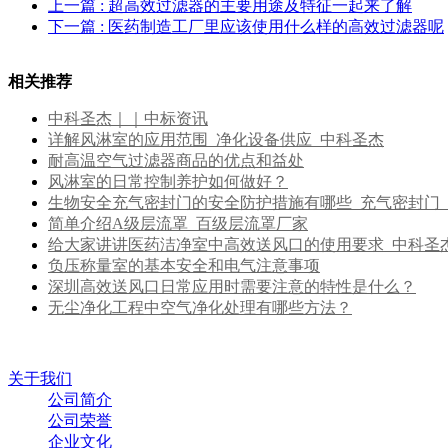
上一篇
: 超高效过滤器的主要用途及特征一起来了解
下一篇
: 医药制造工厂里应该使用什么样的高效过滤器呢
相关推荐
中科圣杰｜｜中标资讯
详解风淋室的应用范围_净化设备供应_中科圣杰
耐高温空气过滤器商品的优点和益处
风淋室的日常控制养护如何做好？
生物安全充气密封门的安全防护措施有哪些_充气密封门
简单介绍A级层流罩_百级层流罩厂家
给大家讲讲医药洁净室中高效送风口的使用要求_中科圣
负压称量室的基本安全和电气注意事项
深圳高效送风口日常应用时需要注意的特性是什么？
无尘净化工程中空气净化处理有哪些方法？
关于我们
公司简介
公司荣誉
企业文化