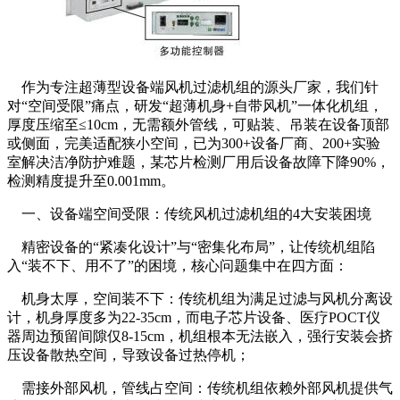
作为专注超薄型设备端风机过滤机组的源头厂家，我们针
对“空间受限”痛点，研发“超薄机身+自带风机”一体化机组，
厚度压缩至≤10cm，无需额外管线，可贴装、吊装在设备顶部
或侧面，完美适配狭小空间，已为300+设备厂商、200+实验
室解决洁净防护难题，某芯片检测厂用后设备故障下降90%，
检测精度提升至0.001mm。
一、设备端空间受限：传统风机过滤机组的4大安装困境
精密设备的“紧凑化设计”与“密集化布局”，让传统机组陷
入“装不下、用不了”的困境，核心问题集中在四方面：
机身太厚，空间装不下：传统机组为满足过滤与风机分离设
计，机身厚度多为22-35cm，而电子芯片设备、医疗POCT仪
器周边预留间隙仅8-15cm，机组根本无法嵌入，强行安装会挤
压设备散热空间，导致设备过热停机；
需接外部风机，管线占空间：传统机组依赖外部风机提供气