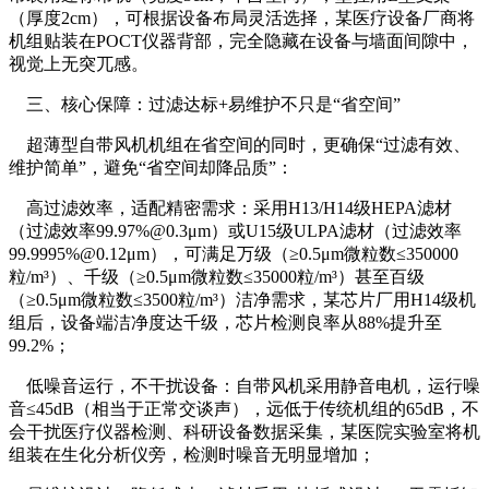
（厚度2cm），可根据设备布局灵活选择，某医疗设备厂商将
机组贴装在POCT仪器背部，完全隐藏在设备与墙面间隙中，
视觉上无突兀感。
三、核心保障：过滤达标+易维护不只是“省空间”
超薄型自带风机机组在省空间的同时，更确保“过滤有效、
维护简单”，避免“省空间却降品质”：
高过滤效率，适配精密需求：采用H13/H14级HEPA滤材
（过滤效率99.97%@0.3μm）或U15级ULPA滤材（过滤效率
99.9995%@0.12μm），可满足万级（≥0.5μm微粒数≤350000
粒/m³）、千级（≥0.5μm微粒数≤35000粒/m³）甚至百级
（≥0.5μm微粒数≤3500粒/m³）洁净需求，某芯片厂用H14级机
组后，设备端洁净度达千级，芯片检测良率从88%提升至
99.2%；
低噪音运行，不干扰设备：自带风机采用静音电机，运行噪
音≤45dB（相当于正常交谈声），远低于传统机组的65dB，不
会干扰医疗仪器检测、科研设备数据采集，某医院实验室将机
组装在生化分析仪旁，检测时噪音无明显增加；