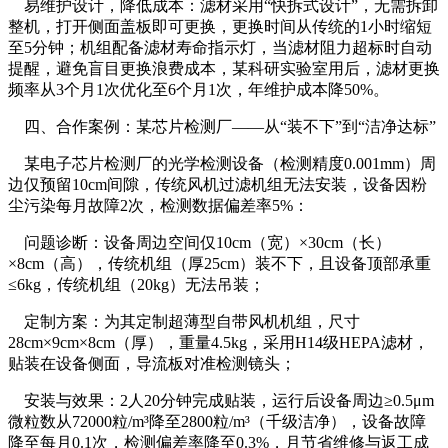
易维护设计，降低成本：滤材采用“快拆式设计”，无需拆卸
整机，打开侧面盖板即可更换，更换时间从传统的1小时缩短
至5分钟；机组配备滤材寿命指示灯，当滤材阻力超标时自动
提醒，避免盲目更换浪费成本，某科研实验室用后，滤材更换
频率从3个月1次优化至6个月1次，年维护成本降50%。
四、合作案例：某芯片检测厂——从“装不下”到“洁净达标”
某电子芯片检测厂的光学检测设备（检测精度0.001mm）周
边仅预留10cm间隙，传统风机过滤机组无法安装，设备因粉
尘污染每月故障2次，检测数据偏差率5%：
问题诊断：设备周边空间仅10cm（宽）×30cm（长）
×8cm（高），传统机组（厚25cm）装不下，且设备顶部承重
≤6kg，传统机组（20kg）无法吊装；
定制方案：为其定制超薄型自带风机机组，尺寸
28cm×9cm×8cm（厚），重量4.5kg，采用H14级HEPA滤材，
贴装在设备侧面，导流板对准检测镜头；
安装与效果：2人20分钟完成贴装，运行后设备周边≥0.5μm
微粒数从72000粒/m³降至2800粒/m³（千级洁净），设备故障
降至每月0.1次，检测偏差率降至0.3%，月节省维修与返工成