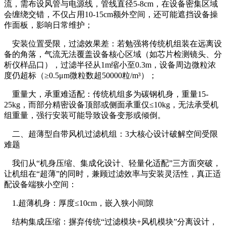
流，需布设风管与电源线，管线直径5-8cm，在设备密集区域
会缠绕交错，不仅占用10-15cm额外空间，还可能遮挡设备操
作面板，影响日常维护；
安装位置受限，过滤效果差：若勉强将传统机组装在远离设
备的角落，气流无法覆盖设备核心区域（如芯片检测镜头、分
析仪样品口），过滤半径从1m缩小至0.3m，设备周边微粒浓
度仍超标（≥0.5μm微粒数超50000粒/m³）；
重量大，承重难适配：传统机组多为碳钢机身，重量15-
25kg，而部分精密设备顶部或侧面承重仅≤10kg，无法承受机
组重量，强行安装可能导致设备变形或倾倒。
二、超薄型自带风机过滤机组：3大核心设计破解空间受限
难题
我们从“机身压缩、集成化设计、轻量化适配”三方面突破，
让机组在“超薄”的同时，兼顾过滤效率与安装灵活性，真正适
配设备端狭小空间：
1.超薄机身：厚度≤10cm，嵌入狭小间隙
结构集成压缩：摒弃传统“过滤模块+风机模块”分离设计，