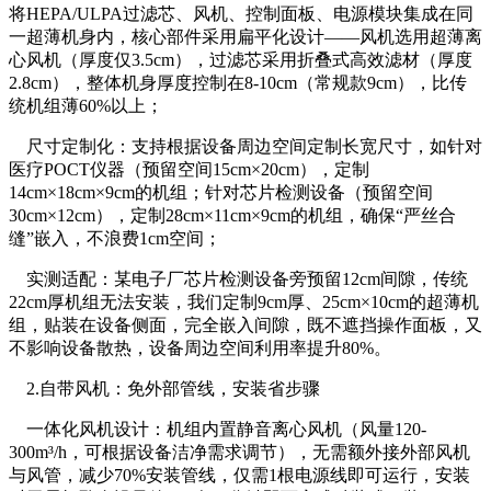
将HEPA/ULPA过滤芯、风机、控制面板、电源模块集成在同
一超薄机身内，核心部件采用扁平化设计——风机选用超薄离
心风机（厚度仅3.5cm），过滤芯采用折叠式高效滤材（厚度
2.8cm），整体机身厚度控制在8-10cm（常规款9cm），比传
统机组薄60%以上；
尺寸定制化：支持根据设备周边空间定制长宽尺寸，如针对
医疗POCT仪器（预留空间15cm×20cm），定制
14cm×18cm×9cm的机组；针对芯片检测设备（预留空间
30cm×12cm），定制28cm×11cm×9cm的机组，确保“严丝合
缝”嵌入，不浪费1cm空间；
实测适配：某电子厂芯片检测设备旁预留12cm间隙，传统
22cm厚机组无法安装，我们定制9cm厚、25cm×10cm的超薄机
组，贴装在设备侧面，完全嵌入间隙，既不遮挡操作面板，又
不影响设备散热，设备周边空间利用率提升80%。
2.自带风机：免外部管线，安装省步骤
一体化风机设计：机组内置静音离心风机（风量120-
300m³/h，可根据设备洁净需求调节），无需额外接外部风机
与风管，减少70%安装管线，仅需1根电源线即可运行，安装