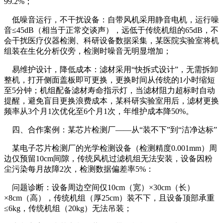
99.2%；
低噪音运行，不干扰设备：自带风机采用静音电机，运行噪
音≤45dB（相当于正常交谈声），远低于传统机组的65dB，不
会干扰医疗仪器检测、科研设备数据采集，某医院实验室将机
组装在生化分析仪旁，检测时噪音无明显增加；
易维护设计，降低成本：滤材采用“快拆式设计”，无需拆卸
整机，打开侧面盖板即可更换，更换时间从传统的1小时缩短
至5分钟；机组配备滤材寿命指示灯，当滤材阻力超标时自动
提醒，避免盲目更换浪费成本，某科研实验室用后，滤材更换
频率从3个月1次优化至6个月1次，年维护成本降50%。
四、合作案例：某芯片检测厂——从“装不下”到“洁净达标”
某电子芯片检测厂的光学检测设备（检测精度0.001mm）周
边仅预留10cm间隙，传统风机过滤机组无法安装，设备因粉
尘污染每月故障2次，检测数据偏差率5%：
问题诊断：设备周边空间仅10cm（宽）×30cm（长）
×8cm（高），传统机组（厚25cm）装不下，且设备顶部承重
≤6kg，传统机组（20kg）无法吊装；