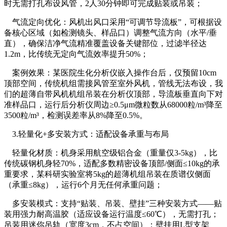
时无需打孔布设风管，2人30分钟即可完成贴装或吊装；
气流定向优化：风机出风口采用“可调节导流板”，可根据设
备核心区域（如检测镜头、样品口）调整气流方向（水平/垂
直），确保洁净气流精准覆盖设备关键部位，过滤半径达
1.2m，比传统无定向气流效率提升50%；
案例效果：某医院生化分析仪嵌入操作台后，仅预留10cm
顶部空间，传统机组需接风管至室外风机，管线无法布设，我
们的超薄自带风机机组吊装在分析仪顶部，导流板垂直向下对
准样品口，运行后分析仪周边≥0.5μm微粒数从68000粒/m³降至
3500粒/m³，检测误差率从8%降至0.5%。
3.轻量化+多安装方式：适配设备承重与布局
轻量化材质：机身采用航空级铝合金（重量仅3-5kg），比
传统碳钢机身轻70%，适配多数精密设备顶部/侧面≤10kg的承
重要求，某科研实验室将5kg的超薄机组吊装在质谱仪侧面
（承重≤8kg），运行6个月无任何承重问题；
多安装模式：支持“贴装、吊装、壁挂”三种安装方式——贴
装用强力耐高温胶（适应设备运行温度≤60℃），无需打孔；
吊装用迷你吊轨（宽度3cm，不占空间）；壁挂用L型支架