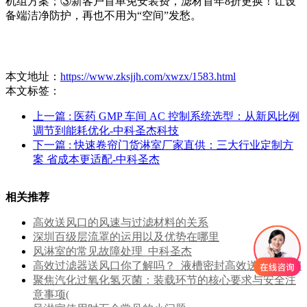
机组方案；③新客户首单免安装费，滤材首年8折更换！让设
备端洁净防护，再也不用为“空间”发愁。
本文地址：
https://www.zksjjh.com/xwzx/1583.html
本文标签：
上一篇
: 医药 GMP 车间 AC 控制系统选型：从新风比例
调节到能耗优化-中科圣杰科技
下一篇
: 快速卷帘门货淋室厂家直供：三大行业定制方
案 省成本更适配-中科圣杰
相关推荐
高效送风口的风速与过滤材料的关系
深圳百级层流罩的运用以及优势在哪里
风淋室的常见故障处理_中科圣杰
高效过滤器送风口你了解吗？_液槽密封高效送风口厂家
聚焦汽化过氧化氢灭菌：装载环节的核心要求与安全注
意事项(