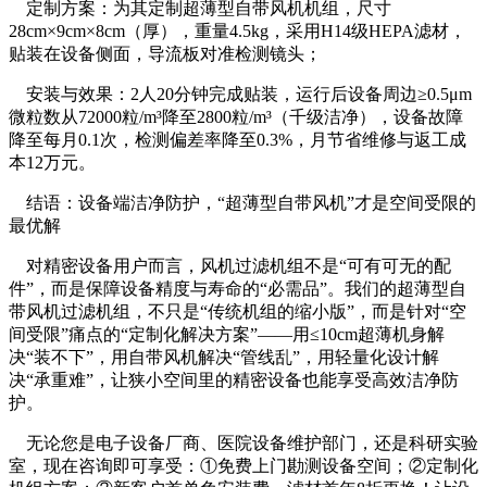
定制方案：为其定制超薄型自带风机机组，尺寸
28cm×9cm×8cm（厚），重量4.5kg，采用H14级HEPA滤材，
贴装在设备侧面，导流板对准检测镜头；
安装与效果：2人20分钟完成贴装，运行后设备周边≥0.5μm
微粒数从72000粒/m³降至2800粒/m³（千级洁净），设备故障
降至每月0.1次，检测偏差率降至0.3%，月节省维修与返工成
本12万元。
结语：设备端洁净防护，“超薄型自带风机”才是空间受限的
最优解
对精密设备用户而言，风机过滤机组不是“可有可无的配
件”，而是保障设备精度与寿命的“必需品”。我们的超薄型自
带风机过滤机组，不只是“传统机组的缩小版”，而是针对“空
间受限”痛点的“定制化解决方案”——用≤10cm超薄机身解
决“装不下”，用自带风机解决“管线乱”，用轻量化设计解
决“承重难”，让狭小空间里的精密设备也能享受高效洁净防
护。
无论您是电子设备厂商、医院设备维护部门，还是科研实验
室，现在咨询即可享受：①免费上门勘测设备空间；②定制化