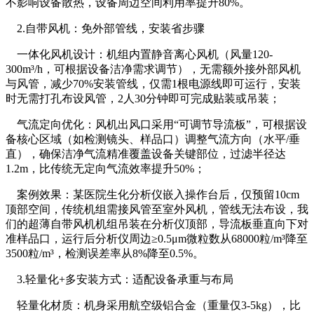
不影响设备散热，设备周边空间利用率提升80%。
2.自带风机：免外部管线，安装省步骤
一体化风机设计：机组内置静音离心风机（风量120-
300m³/h，可根据设备洁净需求调节），无需额外接外部风机
与风管，减少70%安装管线，仅需1根电源线即可运行，安装
时无需打孔布设风管，2人30分钟即可完成贴装或吊装；
气流定向优化：风机出风口采用“可调节导流板”，可根据设
备核心区域（如检测镜头、样品口）调整气流方向（水平/垂
直），确保洁净气流精准覆盖设备关键部位，过滤半径达
1.2m，比传统无定向气流效率提升50%；
案例效果：某医院生化分析仪嵌入操作台后，仅预留10cm
顶部空间，传统机组需接风管至室外风机，管线无法布设，我
们的超薄自带风机机组吊装在分析仪顶部，导流板垂直向下对
准样品口，运行后分析仪周边≥0.5μm微粒数从68000粒/m³降至
3500粒/m³，检测误差率从8%降至0.5%。
3.轻量化+多安装方式：适配设备承重与布局
轻量化材质：机身采用航空级铝合金（重量仅3-5kg），比