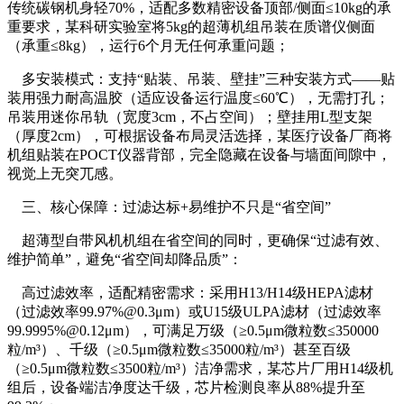
传统碳钢机身轻70%，适配多数精密设备顶部/侧面≤10kg的承
重要求，某科研实验室将5kg的超薄机组吊装在质谱仪侧面
（承重≤8kg），运行6个月无任何承重问题；
多安装模式：支持“贴装、吊装、壁挂”三种安装方式——贴
装用强力耐高温胶（适应设备运行温度≤60℃），无需打孔；
吊装用迷你吊轨（宽度3cm，不占空间）；壁挂用L型支架
（厚度2cm），可根据设备布局灵活选择，某医疗设备厂商将
机组贴装在POCT仪器背部，完全隐藏在设备与墙面间隙中，
视觉上无突兀感。
三、核心保障：过滤达标+易维护不只是“省空间”
超薄型自带风机机组在省空间的同时，更确保“过滤有效、
维护简单”，避免“省空间却降品质”：
高过滤效率，适配精密需求：采用H13/H14级HEPA滤材
（过滤效率99.97%@0.3μm）或U15级ULPA滤材（过滤效率
99.9995%@0.12μm），可满足万级（≥0.5μm微粒数≤350000
粒/m³）、千级（≥0.5μm微粒数≤35000粒/m³）甚至百级
（≥0.5μm微粒数≤3500粒/m³）洁净需求，某芯片厂用H14级机
组后，设备端洁净度达千级，芯片检测良率从88%提升至