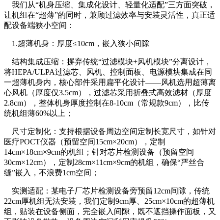
我们从“机身压缩、集成化设计、轻量化适配”三方面突破，
让机组在“超薄”的同时，兼顾过滤效率与安装灵活性，真正适
配设备端狭小空间：
1.超薄机身：厚度≤10cm，嵌入狭小间隙
结构集成压缩：摒弃传统“过滤模块+风机模块”分离设计，
将HEPA/ULPA过滤芯、风机、控制面板、电源模块集成在同
一超薄机身内，核心部件采用扁平化设计——风机选用超薄离
心风机（厚度仅3.5cm），过滤芯采用折叠式高效滤材（厚度
2.8cm），整体机身厚度控制在8-10cm（常规款9cm），比传
统机组薄60%以上；
尺寸定制化：支持根据设备周边空间定制长宽尺寸，如针对
医疗POCT仪器（预留空间15cm×20cm），定制
14cm×18cm×9cm的机组；针对芯片检测设备（预留空间
30cm×12cm），定制28cm×11cm×9cm的机组，确保“严丝合
缝”嵌入，不浪费1cm空间；
实测适配：某电子厂芯片检测设备旁预留12cm间隙，传统
22cm厚机组无法安装，我们定制9cm厚、25cm×10cm的超薄机
组，贴装在设备侧面，完全嵌入间隙，既不遮挡操作面板，又