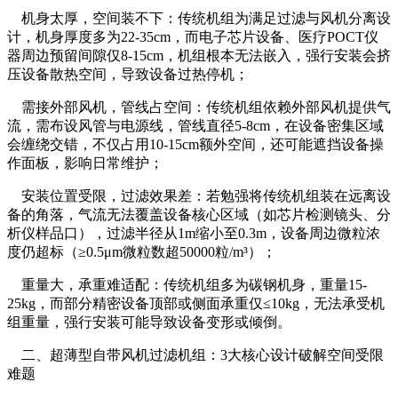
机身太厚，空间装不下：传统机组为满足过滤与风机分离设
计，机身厚度多为22-35cm，而电子芯片设备、医疗POCT仪
器周边预留间隙仅8-15cm，机组根本无法嵌入，强行安装会挤
压设备散热空间，导致设备过热停机；
需接外部风机，管线占空间：传统机组依赖外部风机提供气
流，需布设风管与电源线，管线直径5-8cm，在设备密集区域
会缠绕交错，不仅占用10-15cm额外空间，还可能遮挡设备操
作面板，影响日常维护；
安装位置受限，过滤效果差：若勉强将传统机组装在远离设
备的角落，气流无法覆盖设备核心区域（如芯片检测镜头、分
析仪样品口），过滤半径从1m缩小至0.3m，设备周边微粒浓
度仍超标（≥0.5μm微粒数超50000粒/m³）；
重量大，承重难适配：传统机组多为碳钢机身，重量15-
25kg，而部分精密设备顶部或侧面承重仅≤10kg，无法承受机
组重量，强行安装可能导致设备变形或倾倒。
二、超薄型自带风机过滤机组：3大核心设计破解空间受限
难题